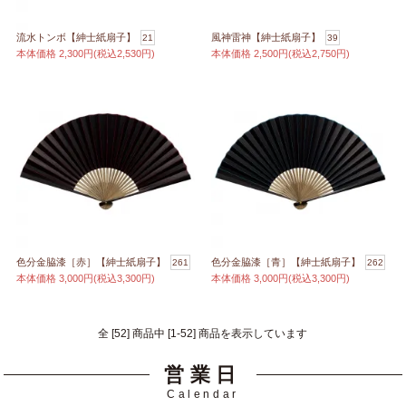
流水トンボ【紳士紙扇子】
風神雷神【紳士紙扇子】
21
39
本体価格
2,300円(税込2,530円)
本体価格
2,500円(税込2,750円)
色分金脇漆［赤］【紳士紙扇子】
色分金脇漆［青］【紳士紙扇子】
261
262
本体価格
3,000円(税込3,300円)
本体価格
3,000円(税込3,300円)
全 [52] 商品中 [1-52] 商品を表示しています
営業日
Calendar