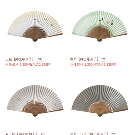
三鮎【紳士紙扇子】
瓢箪【紳士紙扇子】
20
22
本体価格
2,300円(税込2,530円)
本体価格
2,300円(税込2,530円)
岩三鮎【紳士紙扇子】
流水トンボ【紳士紙扇子】
26
27