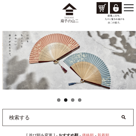
togg
navi
扇子の山二
[ 並び順を変更 ] -
おすすめ順
-
価格順
-
新着順