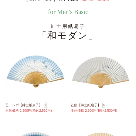
for Men's Basic
紳士用紙扇子
「和モダン」
芒トンボ【紳士紙扇子】
芒虫【紳士紙扇子】
1
6
本体価格
2,300円(税込2,530円)
本体価格
2,300円(税込2,530円)