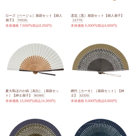
ローズ［ベージュ］扇袋セット【婦人
凛花［黒］扇袋セット【婦人扇子】
扇子】
7053S
1277S
本体価格
7,500円(税込8,250円)
本体価格
6,000円(税込6,600円)
夏大島ほのか縞［灰白］［扇袋セッ
網代［カーキ］［扇袋セット］【紳
ト］【紳士扇子】
士】
8039S
3233S
本体価格
13,000円(税込14,300円)
本体価格
8,000円(税込8,800円)