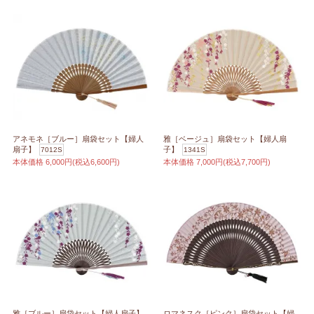
アネモネ［ブルー］扇袋セット【婦人
雅［ベージュ］扇袋セット【婦人扇
扇子】
子】
7012S
1341S
本体価格
6,000円(税込6,600円)
本体価格
7,000円(税込7,700円)
雅［ブルー］扇袋セット【婦人扇子】
ロマネスク［ピンク］扇袋セット【婦