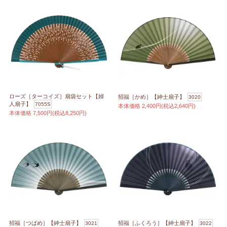
ローズ［ターコイズ］扇袋セット【婦
招福［かめ］【紳士扇子】
3020
人扇子】
7055S
本体価格
2,400円(税込2,640円)
本体価格
7,500円(税込8,250円)
招福［つばめ］【紳士扇子】
招福［ふくろう］【紳士扇子】
3021
3022