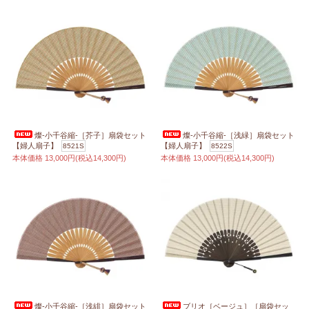
燦-小千谷縮-［芥子］扇袋セット
燦-小千谷縮-［浅緑］扇袋セット
【婦人扇子】
【婦人扇子】
8521S
8522S
本体価格
13,000円(税込14,300円)
本体価格
13,000円(税込14,300円)
燦-小千谷縮-［浅緋］扇袋セット
ブリオ［ベージュ］［扇袋セッ