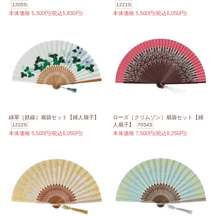
1205S
1221S
本体価格
5,300円(税込5,830円)
本体価格
5,500円(税込6,050円)
緑翠［鉄線］扇袋セット【婦人扇子】
ローズ［クリムゾン］扇袋セット【婦
人扇子】
1222S
7054S
本体価格
5,500円(税込6,050円)
本体価格
7,500円(税込8,250円)