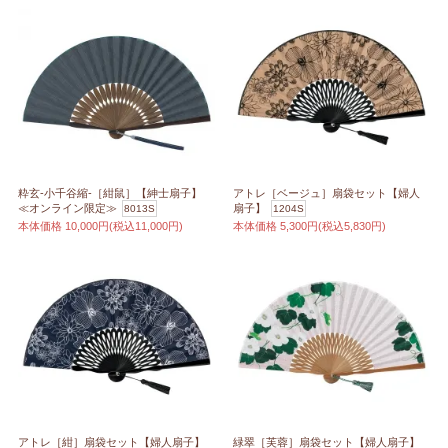
粋玄-小千谷縮-［紺鼠］【紳士扇子】
アトレ［ベージュ］扇袋セット【婦人
≪オンライン限定≫
扇子】
8013S
1204S
本体価格
10,000円(税込11,000円)
本体価格
5,300円(税込5,830円)
アトレ［紺］扇袋セット【婦人扇子】
緑翠［芙蓉］扇袋セット【婦人扇子】