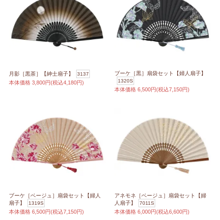
ブーケ［黒］扇袋セット【婦人扇子】
月影［黒茶］【紳士扇子】
3137
1320S
本体価格
3,800円(税込4,180円)
本体価格
6,500円(税込7,150円)
ブーケ［ベージュ］扇袋セット【婦人
アネモネ［ベージュ］扇袋セット【婦
扇子】
人扇子】
1319S
7011S
本体価格
6,500円(税込7,150円)
本体価格
6,000円(税込6,600円)