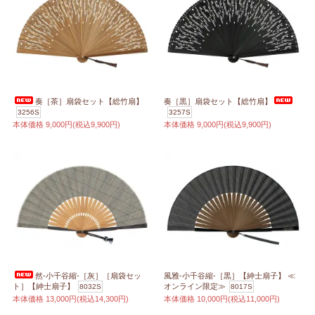
奏［茶］扇袋セット【総竹扇】
奏［黒］扇袋セット【総竹扇】
3256S
3257S
本体価格
9,000円(税込9,900円)
本体価格
9,000円(税込9,900円)
然-小千谷縮-［灰］［扇袋セッ
風雅-小千谷縮-［黒］【紳士扇子】 ≪
ト］【紳士扇子】
オンライン限定≫
8032S
8017S
本体価格
13,000円(税込14,300円)
本体価格
10,000円(税込11,000円)