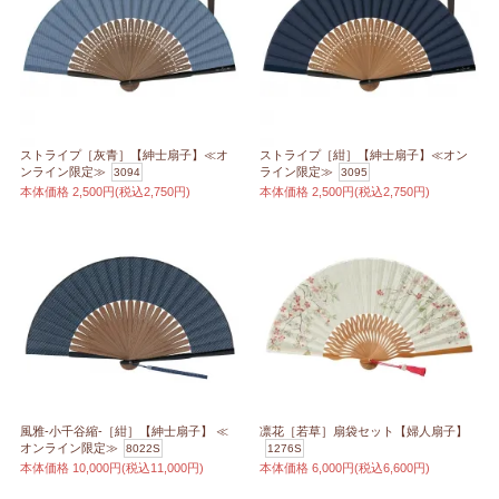
ストライプ［灰青］【紳士扇子】≪オ
ストライプ［紺］【紳士扇子】≪オン
ンライン限定≫
ライン限定≫
3094
3095
本体価格
2,500円(税込2,750円)
本体価格
2,500円(税込2,750円)
風雅-小千谷縮-［紺］【紳士扇子】 ≪
凛花［若草］扇袋セット【婦人扇子】
オンライン限定≫
8022S
1276S
本体価格
10,000円(税込11,000円)
本体価格
6,000円(税込6,600円)