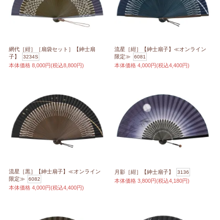
網代［紺］［扇袋セット］【紳士扇
流星［紺］【紳士扇子】≪オンライン
子】
限定≫
3234S
6081
本体価格
8,000円(税込8,800円)
本体価格
4,000円(税込4,400円)
流星［黒］【紳士扇子】≪オンライン
月影［紺］【紳士扇子】
3136
限定≫
6082
本体価格
3,800円(税込4,180円)
本体価格
4,000円(税込4,400円)