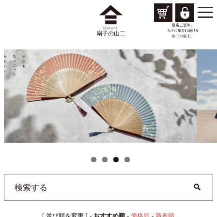
togg
navi
扇子の山二
[ 並び順を変更 ] -
おすすめ順
-
価格順
-
新着順