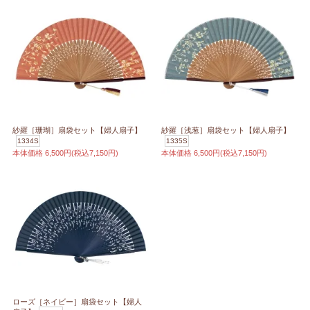
紗羅［珊瑚］扇袋セット【婦人扇子】
紗羅［浅葱］扇袋セット【婦人扇子】
1334S
1335S
本体価格
6,500円(税込7,150円)
本体価格
6,500円(税込7,150円)
ローズ［ネイビー］扇袋セット【婦人