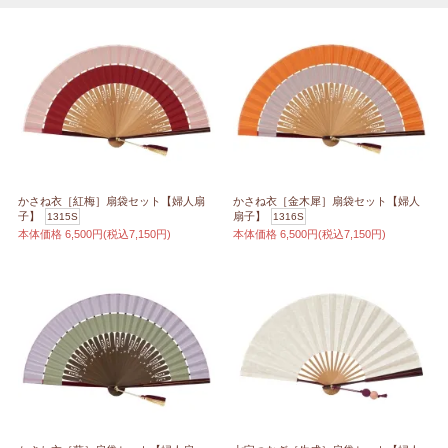
かさね衣［紅梅］扇袋セット【婦人扇
かさね衣［金木犀］扇袋セット【婦人
子】
扇子】
1315S
1316S
本体価格
6,500円(税込7,150円)
本体価格
6,500円(税込7,150円)