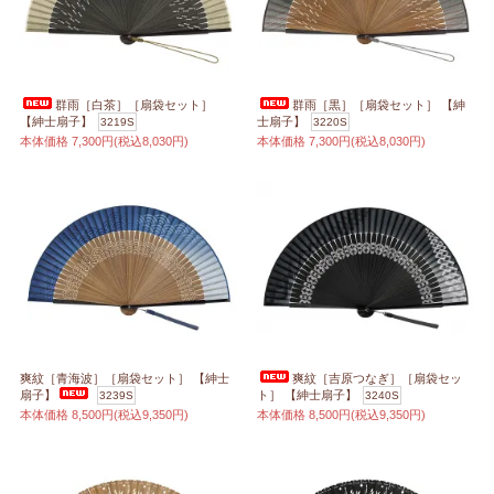
群雨［白茶］［扇袋セット］
群雨［黒］［扇袋セット］ 【紳
【紳士扇子】
士扇子】
3219S
3220S
本体価格
7,300円(税込8,030円)
本体価格
7,300円(税込8,030円)
爽紋［青海波］［扇袋セット］ 【紳士
爽紋［吉原つなぎ］［扇袋セッ
扇子】
ト］ 【紳士扇子】
3239S
3240S
本体価格
8,500円(税込9,350円)
本体価格
8,500円(税込9,350円)