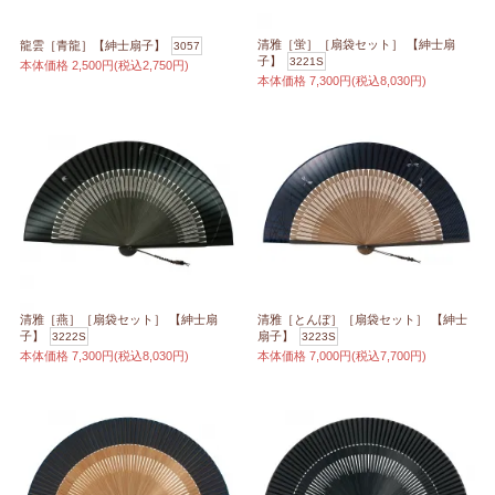
清雅［蛍］［扇袋セット］ 【紳士扇
龍雲［青龍］【紳士扇子】
3057
子】
3221S
本体価格
2,500円(税込2,750円)
本体価格
7,300円(税込8,030円)
清雅［燕］［扇袋セット］ 【紳士扇
清雅［とんぼ］［扇袋セット］ 【紳士
子】
扇子】
3222S
3223S
本体価格
7,300円(税込8,030円)
本体価格
7,000円(税込7,700円)