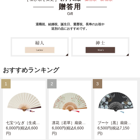
贈答用
Gift
退職祝、結婚祝、誕生日、還暦祝、長寿のお祝や
送別の品におすすめです。
おすすめランキング
1
2
3
七宝つなぎ［生成］扇袋セット【婦人扇子】
凛花［若草］扇袋セット【婦人扇子】
ブーケ［黒］扇袋セット【婦人扇子】
6,000円(税込6,600
6,000円(税込6,600
6,500円(税込7,150
円)
円)
円)