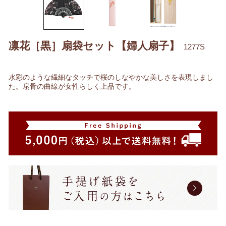
凛花［黒］扇袋セット【婦人扇子】
1277S
水彩のような繊細なタッチで桜のしなやかな美しさを表現しまし
た。扇骨の曲線が女性らしく上品です。