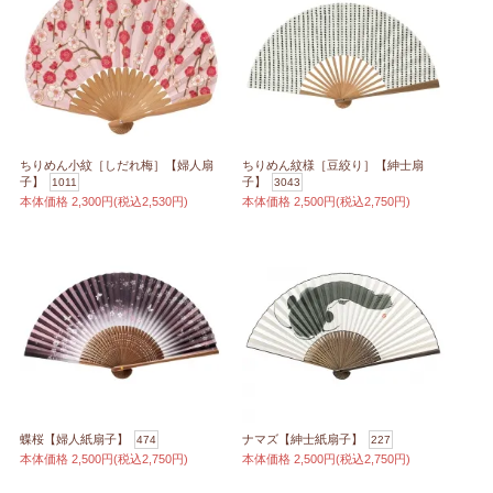
ちりめん小紋［しだれ梅］【婦人扇
ちりめん紋様［豆絞り］【紳士扇
子】
子】
1011
3043
本体価格
2,300円(税込2,530円)
本体価格
2,500円(税込2,750円)
蝶桜【婦人紙扇子】
ナマズ【紳士紙扇子】
474
227
本体価格
2,500円(税込2,750円)
本体価格
2,500円(税込2,750円)