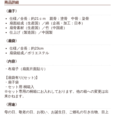
商品詳細
〈扇子〉
仕様／全長：約21ｃｍ 親骨：塗骨 中骨：染骨
扇面組成（生産国）／綿（企画・加工：日本）
扇骨素材（生産国）／竹（中国産）
仕上げ（製造国）／中国製
〈扇袋〉
仕様／全長：約23cm
扇袋組成／ポリエステル
〈内容〉
・布扇子（扇面片面貼り）
【扇袋有り(セット)】
・扇子袋
・セット用 桐箱入
※セット専用の桐箱にお入れしております。他の箱への変更は出
来かねます。
〈用途〉
母の日、敬老の日、お祝い、お誕生日、ご婚礼の引き出物、目上