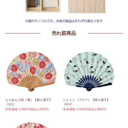
売れ筋商品
ちりめん小紋［菊］【婦人扇子】
シャトン［ブルー］【婦人扇子】
1012
6612
本体価格
2,300円(税込2,530円)
本体価格
2,600円(税込2,860円)