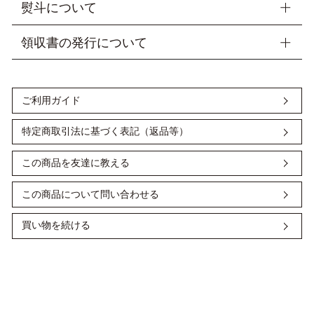
＜ ラッピング・梱包について ＞
熨斗について
■当店では商品を包装してお届けしております。
※山二オリジナルの包装紙、又は差し袋にお入れしておりま
御祝・〇周年記念・粗品などご進物の用途に合わせて熨斗を無
領収書の発行について
す。
料でお付けいたします。ご注文の際、「表書き」・「お名
プレゼント包装ご希望の場合、ギフト用シールをお付けできま
前」・「内のし」又は「外のし」の3点のご指定を【備考欄】
＜ クレジットカード決済・ Amazon ペイ ＞
す。備考欄に「プレゼントシール希望」とご明記ください。
にご記入ください。
■手提げ袋もご用意もしておりますので、ぜひご活用くださ
※特にご要望がない場合は「内のし」でご用意いたします。箱
ご注文時、カート画面の備考欄に「領収書希望」「宛名」をご
ご利用ガイド
い。
に熨斗をかけたあと、包装いたします。また、お名前のご指示
記入ください。
※単品扇子（扇子袋なし）をお買い上げの方には、無料で差し
がない場合、ご注文者様のフルネームをお入れ致します。
宛名の記入がない場合は ご注文者様のお名前で発行いたしま
袋をおつけしておりますが、 セット扇子（扇子袋付き）の紙袋
す。但書は、扇子代 と記載します。
特定商取引法に基づく表記（返品等）
縁起物として扇子を贈られる場合には、表書きを「寿恵廣(す
は、2024年2月1日～有料とさせていただきます。
領収書はお品物と同梱いたします。
えひろ)」とされるのが多いです。扇を広げた形が末広がりを
ご利用枚数分別途ご注文をお願いいたします。
お支払いに会員ポイントを使用した場合、ポイントを差し引い
意味し、幸せが末永く続きくようにという縁起の良い言葉で
この商品を友達に教える
た金額で領収書を発行いたします。
す。
●手提げ紙袋…1枚 110円（税込）
※ご注文者様とお届け先様が異なる場合でも、領収書の発行は
可能です。
この商品について問い合わせる
原本を郵送または、メールで PDF ファイルを添付してお送り
■包装は無料でご用意致します。
いたしますので、備考欄にご記入ください。
※リボン掛けは行っておりません。
買い物を続ける
＜ 銀行振込 ＞
大切な方にお喜びいただけるよう、丁寧に心を込めてお包みい
たします。
各金融機関から発行された「振込証明書 (受領書)」をもって領
収書に代えさせていただきます。
ネットバンキングからのお振込の場合は、振込決済が完了した
画面をプリントアウトした書面をもって領収書に代えさせてい
ただきます。