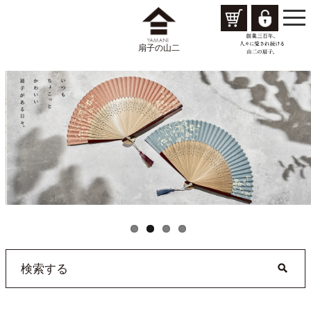
togg
navi
扇子の山二