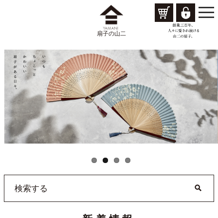
togg
navi
扇子の山二