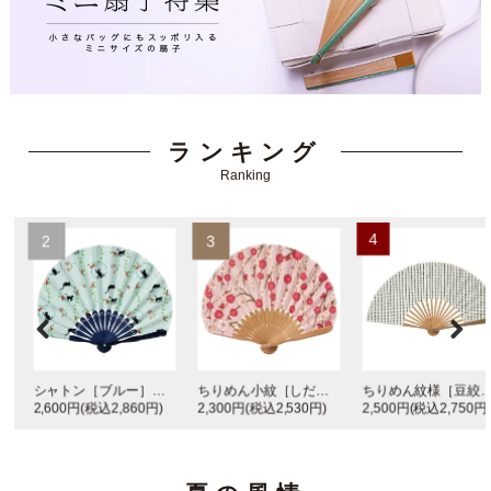
ランキング
Ranking
4
2
3
シャトン［ブルー］【婦人扇子】
ちりめん小紋［しだれ梅］【婦人扇子】
ちりめん紋様［豆絞り］【紳士扇子】
2,600円(税込2,860円)
2,300円(税込2,530円)
2,500円(税込2,750円)