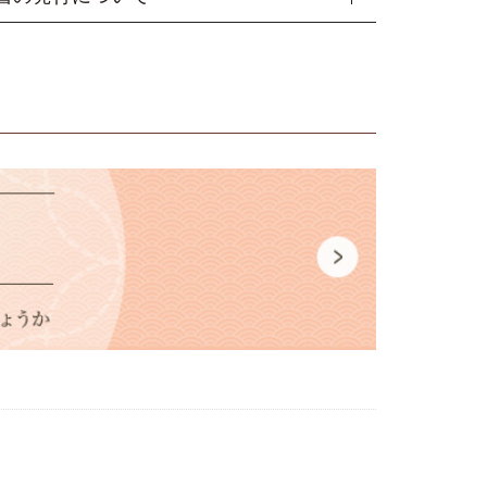
お付けいたします。ご注文の際、「表書き」・「お名
「内のし」又は「外のし」の3点のご指定を【備考
ント包装ご希望の場合、ギフト用シールをお付けでき
レジットカード決済・ Amazon ペイ ＞
ご記入ください。
備考欄に「プレゼントシール希望」とご明記くださ
ご要望がない場合は「内のし」でご用意いたします。
時、カート画面の備考欄に「領収書希望」「宛名」を
斗をかけたあと、包装いたします。また、お名前のご
ください。
提げ袋もご用意もしておりますので、ぜひご活用
ない場合、ご注文者様のフルネームをお入れ致しま
記入がない場合は ご注文者様のお名前で発行いたしま
さい。
書は、扇子代 と記載します。
扇子（扇子袋なし）をお買い上げの方には、無料で差
はお品物と同梱いたします。
として扇子を贈られる場合には、表書きを「寿恵廣(す
おつけしておりますが、 セット扇子（扇子袋付き）の
いに会員ポイントを使用した場合、ポイントを差し引
)」とされるのが多いです。扇を広げた形が末広がりを
、2024年2月1日～有料とさせていただきます。
額で領収書を発行いたします。
、幸せが末永く続きくようにという縁起の良い言葉で
枚数分別途ご注文をお願いいたします。
文者様とお届け先様が異なる場合でも、領収書の発行
です。
げ紙袋…1枚 110円（税込）
郵送または、メールで PDF ファイルを添付してお送
しますので、備考欄にご記入ください。
装は無料でご用意致します。
行振込 ＞
ン掛けは行っておりません。
機関から発行された「振込証明書 (受領書)」をもって
な方にお喜びいただけるよう、丁寧に心を込めて
に代えさせていただきます。
みいたします。
バンキングからのお振込の場合は、振込決済が完了し
をプリントアウトした書面をもって領収書に代えさせ
だきます。