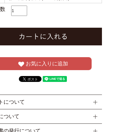
数
お気に入りに追加
トについて
ラッピング・梱包について ＞
について
店では商品を包装してお届けしております。
〇周年記念・粗品などご進物の用途に合わせて熨斗を
オリジナルの包装紙、又は差し袋にお入れしておりま
書の発行について