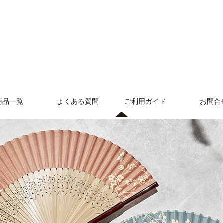
商品一覧
よくある質問
ご利用ガイド
お問合
女性用布扇子
女性用紙扇子
男性用布扇子
男性用紙扇子
女性用総竹扇
ポケット扇
扇子袋