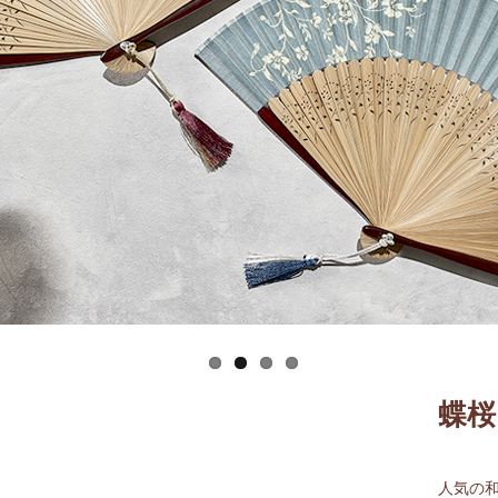
蝶桜
人気の