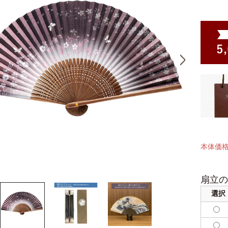
本体価
扇立の
選択