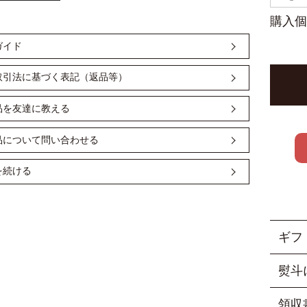
購入個
ガイド
取引法に基づく表記（返品等）
品を友達に教える
品について問い合わせる
を続ける
ギフ
＜ 
熨斗
■当
御祝・
※山二
領収