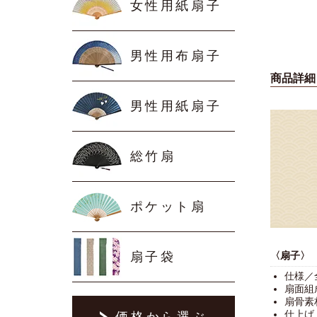
女性用紙扇子
男性用布扇子
商品詳細
男性用紙扇子
総竹扇
ポケット扇
〈扇子〉
扇子袋
仕様／
扇面組
扇骨素
仕上げ
価格から選ぶ