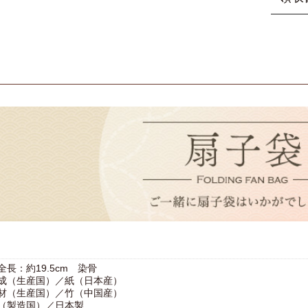
無料で
す。
前」・
プレゼ
＜ ク
欄】に
ます。
い。
※特に
ご注文
箱に熨
ご記入
■手
指示が
宛名の
くだ
す。
す。但
※単品
領収書
縁起物
し袋を
お支払
えひろ
紙袋は
いた金
意味し
ご利用
※ご注
す。
は可能
●手提
原本を
りいた
■包
＜ 銀
※リボ
各金融
大切
領収書
お包
ネット
た画面
ていた
全長：約19.5cm 染骨
成（生産国）／紙（日本産）
材（生産国）／竹（中国産）
（製造国）／日本製