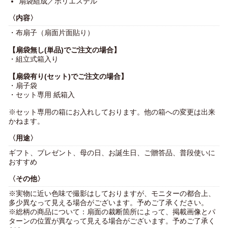
扇袋組成／ポリエステル
〈内容〉
・布扇子（扇面片面貼り）
【扇袋無し(単品)でご注文の場合】
・組立式箱入り
【扇袋有り(セット)でご注文の場合】
・扇子袋
・セット専用 紙箱入
※セット専用の箱にお入れしております。他の箱への変更は出来
かねます。
〈用途〉
ギフト、プレゼント、母の日、お誕生日、ご贈答品、普段使いに
おすすめ
〈その他〉
※実物に近い色味で撮影はしておりますが、モニターの都合上、
多少異なって見える場合がございます。予めご了承ください。
※総柄の商品について：扇面の裁断箇所によって、掲載画像とパ
ターンの位置が異なって見える場合がございます。予めご了承く