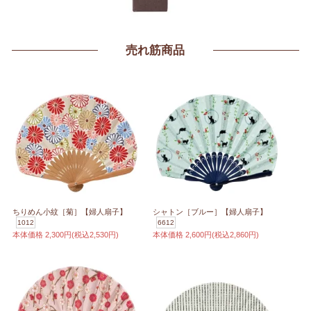
売れ筋商品
ちりめん小紋［菊］【婦人扇子】
シャトン［ブルー］【婦人扇子】
1012
6612
本体価格
2,300円(税込2,530円)
本体価格
2,600円(税込2,860円)