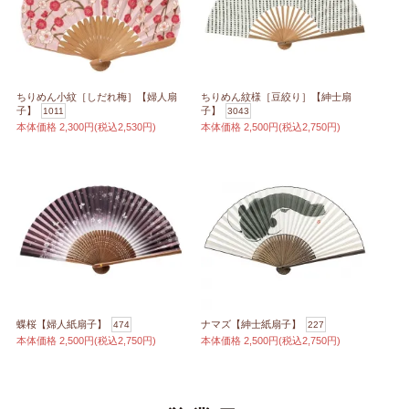
ちりめん小紋［しだれ梅］【婦人扇
ちりめん紋様［豆絞り］【紳士扇
子】
子】
1011
3043
本体価格
2,300円(税込2,530円)
本体価格
2,500円(税込2,750円)
蝶桜【婦人紙扇子】
ナマズ【紳士紙扇子】
474
227
本体価格
2,500円(税込2,750円)
本体価格
2,500円(税込2,750円)