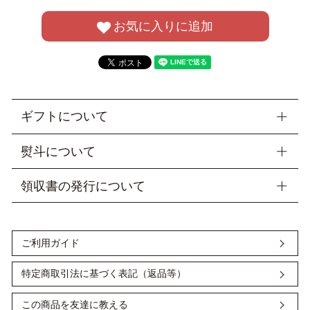
お気に入りに追加
ギフトについて
＜ ラッピング・梱包について ＞
熨斗について
■当店では商品を包装してお届けしております。
※山二オリジナルの包装紙、又は差し袋にお入れしておりま
御祝・〇周年記念・粗品などご進物の用途に合わせて熨斗を無
領収書の発行について
す。
料でお付けいたします。ご注文の際、「表書き」・「お名
プレゼント包装ご希望の場合、ギフト用シールをお付けできま
前」・「内のし」又は「外のし」の3点のご指定を【備考欄】
＜ クレジットカード決済・ Amazon ペイ ＞
す。備考欄に「プレゼントシール希望」とご明記ください。
にご記入ください。
■手提げ袋もご用意もしておりますので、ぜひご活用くださ
※特にご要望がない場合は「内のし」でご用意いたします。箱
ご注文時、カート画面の備考欄に「領収書希望」「宛名」をご
ご利用ガイド
い。
に熨斗をかけたあと、包装いたします。また、お名前のご指示
記入ください。
※単品扇子（扇子袋なし）をお買い上げの方には、無料で差し
がない場合、ご注文者様のフルネームをお入れ致します。
宛名の記入がない場合は ご注文者様のお名前で発行いたしま
袋をおつけしておりますが、 セット扇子（扇子袋付き）の紙袋
す。但書は、扇子代 と記載します。
特定商取引法に基づく表記（返品等）
縁起物として扇子を贈られる場合には、表書きを「寿恵廣(す
は、2024年2月1日～有料とさせていただきます。
領収書はお品物と同梱いたします。
えひろ)」とされるのが多いです。扇を広げた形が末広がりを
ご利用枚数分別途ご注文をお願いいたします。
お支払いに会員ポイントを使用した場合、ポイントを差し引い
意味し、幸せが末永く続きくようにという縁起の良い言葉で
この商品を友達に教える
た金額で領収書を発行いたします。