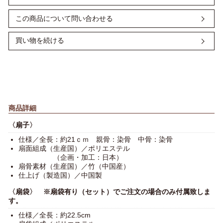
す。
●手提げ紙袋…1枚 110円（税込）
※ご注文者様とお届け先様が異なる場合でも、領収書の発行は
可能です。
この商品について問い合わせる
原本を郵送または、メールで PDF ファイルを添付してお送り
■包装は無料でご用意致します。
いたしますので、備考欄にご記入ください。
※リボン掛けは行っておりません。
買い物を続ける
＜ 銀行振込 ＞
大切な方にお喜びいただけるよう、丁寧に心を込めてお包みい
たします。
各金融機関から発行された「振込証明書 (受領書)」をもって領
収書に代えさせていただきます。
ネットバンキングからのお振込の場合は、振込決済が完了した
画面をプリントアウトした書面をもって領収書に代えさせてい
ただきます。
商品詳細
〈扇子〉
仕様／全長：約21ｃｍ 親骨：染骨 中骨：染骨
扇面組成（生産国）／ポリエステル
（企画・加工：日本）
扇骨素材（生産国）／竹（中国産）
仕上げ（製造国）／中国製
〈扇袋〉 ※扇袋有り（セット）でご注文の場合のみ付属致しま
す。
仕様／全長：約22.5cm