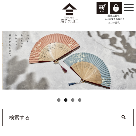
togg
navi
扇子の山二