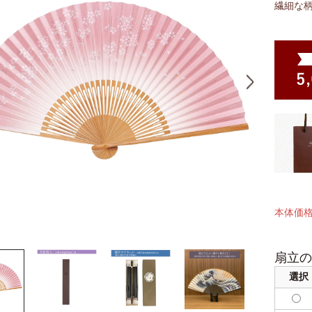
繊細な
本体価
扇立の
選択