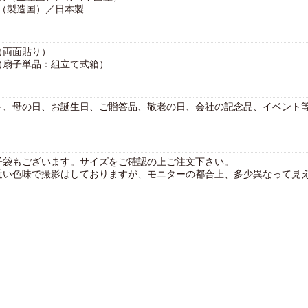
（製造国）／日本製
（両面貼り）
（扇子単品：組立て式箱）
ト、母の日、お誕生日、ご贈答品、敬老の日、会社の記念品、イベント
〉
子袋もございます。サイズをご確認の上ご注文下さい。
近い色味で撮影はしておりますが、モニターの都合上、多少異なって見