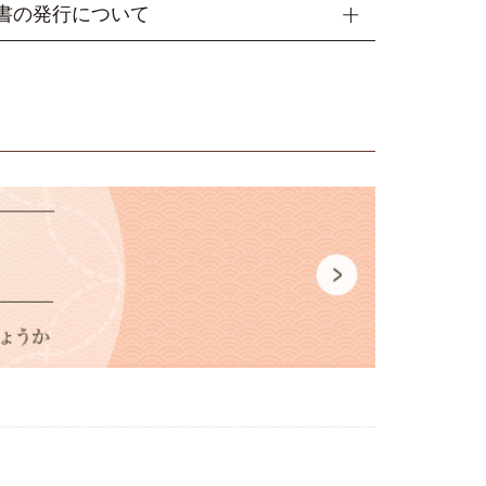
〇周年記念・粗品などご進物の用途に合わせて熨斗を
オリジナルの包装紙、又は差し袋にお入れしておりま
書の発行について
お付けいたします。ご注文の際、「表書き」・「お名
「内のし」又は「外のし」の3点のご指定を【備考
ント包装ご希望の場合、ギフト用シールをお付けでき
レジットカード決済・ Amazon ペイ ＞
ご記入ください。
備考欄に「プレゼントシール希望」とご明記くださ
ご要望がない場合は「内のし」でご用意いたします。
時、カート画面の備考欄に「領収書希望」「宛名」を
斗をかけたあと、包装いたします。また、お名前のご
ください。
提げ袋もご用意もしておりますので、ぜひご活用
ない場合、ご注文者様のフルネームをお入れ致しま
記入がない場合は ご注文者様のお名前で発行いたしま
さい。
書は、扇子代 と記載します。
扇子（扇子袋なし）をお買い上げの方には、無料で差
はお品物と同梱いたします。
として扇子を贈られる場合には、表書きを「寿恵廣(す
おつけしておりますが、 セット扇子（扇子袋付き）の
いに会員ポイントを使用した場合、ポイントを差し引
)」とされるのが多いです。扇を広げた形が末広がりを
、2024年2月1日～有料とさせていただきます。
額で領収書を発行いたします。
、幸せが末永く続きくようにという縁起の良い言葉で
枚数分別途ご注文をお願いいたします。
文者様とお届け先様が異なる場合でも、領収書の発行
です。
げ紙袋…1枚 110円（税込）
郵送または、メールで PDF ファイルを添付してお送
しますので、備考欄にご記入ください。
装は無料でご用意致します。
行振込 ＞
ン掛けは行っておりません。
機関から発行された「振込証明書 (受領書)」をもって
な方にお喜びいただけるよう、丁寧に心を込めて
に代えさせていただきます。
みいたします。
バンキングからのお振込の場合は、振込決済が完了し
をプリントアウトした書面をもって領収書に代えさせ
だきます。