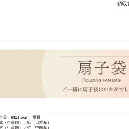
御祝・
※山二
領収
無料で
す。
前」・
プレゼ
＜ ク
欄】に
ます。
い。
※特に
ご注文
箱に熨
ご記入
■手
指示が
宛名の
くだ
す。
す。但
※単品
領収書
縁起物
し袋を
お支払
えひろ
紙袋は
いた金
意味し
ご利用
※ご注
す。
は可能
●手提
原本を
りいた
■包
＜ 銀
※リボ
各金融
大切
領収書
お包
ネット
た画面
ていた
全長：約21.5cm 煤骨
成（生産国）／紙（日本産）
材（生産国）／竹（中国産）