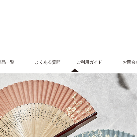
商品一覧
よくある質問
ご利用ガイド
お問合
女性用布扇子
女性用紙扇子
男性用布扇子
男性用紙扇子
女性用総竹扇
ポケット扇
扇子袋