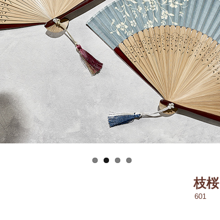
枝桜
601