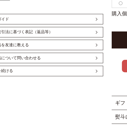
購入個
ガイド
取引法に基づく表記（返品等）
品を友達に教える
品について問い合わせる
を続ける
ギフ
＜ 
熨斗
■当