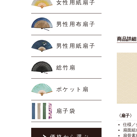
女性用紙扇子
男性用布扇子
商品詳細
男性用紙扇子
総竹扇
ポケット扇
扇子袋
〈扇子〉
仕様／
扇面組
扇骨素
価格から選ぶ