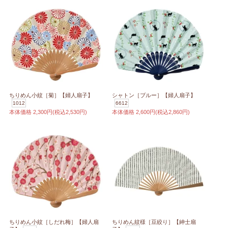
ちりめん小紋［菊］【婦人扇子】
シャトン［ブルー］【婦人扇子】
1012
6612
本体価格
2,300円(税込2,530円)
本体価格
2,600円(税込2,860円)
ちりめん小紋［しだれ梅］【婦人扇
ちりめん紋様［豆絞り］【紳士扇