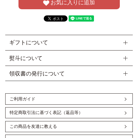
お気に入りに追加
ギフトについて
＜ ラッピング・梱包について ＞
熨斗について
■当店では商品を包装してお届けしております。
※山二オリジナルの包装紙、又は差し袋にお入れしておりま
御祝・〇周年記念・粗品などご進物の用途に合わせて熨斗を無
領収書の発行について
す。
料でお付けいたします。ご注文の際、「表書き」・「お名
プレゼント包装ご希望の場合、ギフト用シールをお付けできま
前」・「内のし」又は「外のし」の3点のご指定を【備考欄】
＜ クレジットカード決済・ Amazon ペイ ＞
す。備考欄に「プレゼントシール希望」とご明記ください。
にご記入ください。
■手提げ袋もご用意もしておりますので、ぜひご活用くださ
※特にご要望がない場合は「内のし」でご用意いたします。箱
ご注文時、カート画面の備考欄に「領収書希望」「宛名」をご
ご利用ガイド
い。
に熨斗をかけたあと、包装いたします。また、お名前のご指示
記入ください。
※単品扇子（扇子袋なし）をお買い上げの方には、無料で差し
がない場合、ご注文者様のフルネームをお入れ致します。
宛名の記入がない場合は ご注文者様のお名前で発行いたしま
袋をおつけしておりますが、 セット扇子（扇子袋付き）の紙袋
す。但書は、扇子代 と記載します。
特定商取引法に基づく表記（返品等）
縁起物として扇子を贈られる場合には、表書きを「寿恵廣(す
は、2024年2月1日～有料とさせていただきます。
領収書はお品物と同梱いたします。
えひろ)」とされるのが多いです。扇を広げた形が末広がりを
ご利用枚数分別途ご注文をお願いいたします。
お支払いに会員ポイントを使用した場合、ポイントを差し引い
意味し、幸せが末永く続きくようにという縁起の良い言葉で
この商品を友達に教える
た金額で領収書を発行いたします。
す。
●手提げ紙袋…1枚 110円（税込）
※ご注文者様とお届け先様が異なる場合でも、領収書の発行は