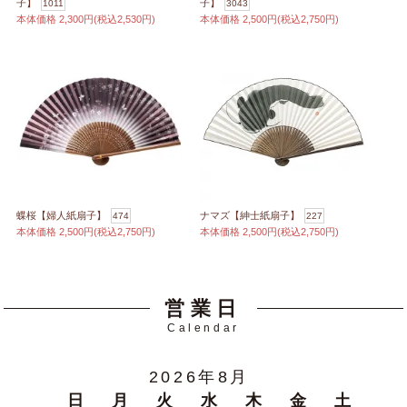
子】
子】
1011
3043
本体価格
2,300円(税込2,530円)
本体価格
2,500円(税込2,750円)
蝶桜【婦人紙扇子】
ナマズ【紳士紙扇子】
474
227
本体価格
2,500円(税込2,750円)
本体価格
2,500円(税込2,750円)
営業日
Calendar
2026年8月
日
月
火
水
木
金
土