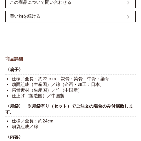
可能です。
この商品について問い合わせる
原本を郵送または、メールで PDF ファイルを添付してお送り
■包装は無料でご用意致します。
いたしますので、備考欄にご記入ください。
※リボン掛けは行っておりません。
買い物を続ける
＜ 銀行振込 ＞
大切な方にお喜びいただけるよう、丁寧に心を込めてお包みい
たします。
各金融機関から発行された「振込証明書 (受領書)」をもって領
収書に代えさせていただきます。
ネットバンキングからのお振込の場合は、振込決済が完了した
画面をプリントアウトした書面をもって領収書に代えさせてい
ただきます。
商品詳細
〈扇子〉
仕様／全長：約22ｃｍ 親骨：染骨 中骨：染骨
扇面組成（生産国）／綿（企画・加工：日本）
扇骨素材（生産国）／竹（中国産）
仕上げ（製造国）／中国製
〈扇袋〉 ※扇袋有り（セット）でご注文の場合のみ付属致しま
す。
仕様／全長：約24cm
扇袋組成／綿
〈内容〉